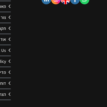
מאמ
צור 
תקנו
אודו
 Us
licy
מדינ
דוחו
הצהר