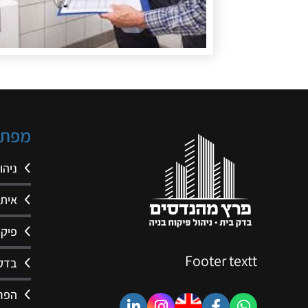
מפת 
ניהו
איתו
פיקו
Footer textt
בדק
הפרו