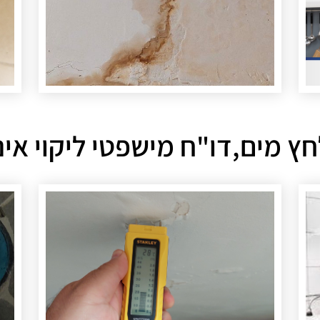
ץ מים,דו"ח מישפטי ליקוי אי